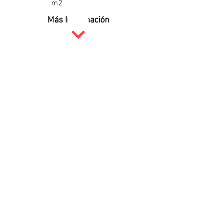
m2
Más Información