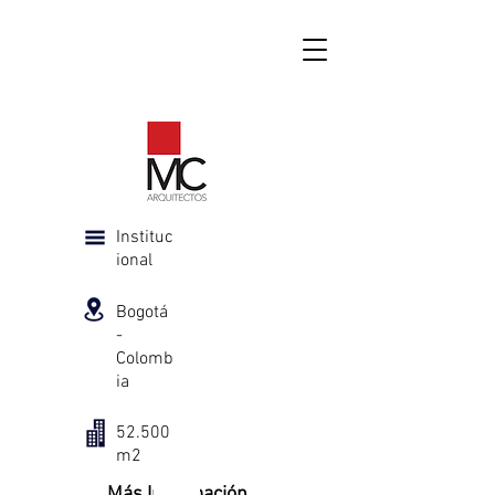
Instituc
ional
Bogotá
-
Colomb
ia
52.500
m2
Más Información