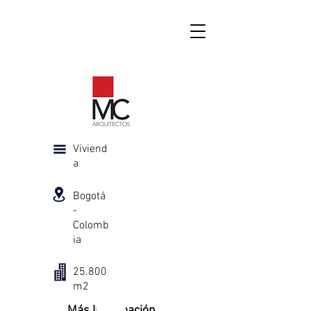
Viviend
a
Bogotá
-
Colomb
ia
25.800
m2
Más Información