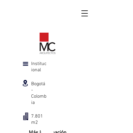
Instituc
ional
Bogotá
-
Colomb
ia
7.801
m2
Más Información