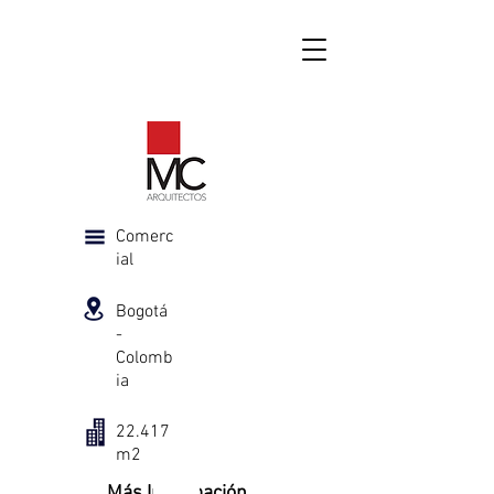
Comerc
ial
Bogotá
-
Colomb
ia
22.417
m2
Más Información