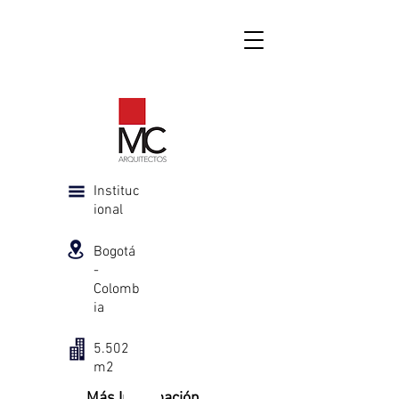
Instituc
ional
Bogotá
-
Colomb
ia
5.502
m2
Más Información