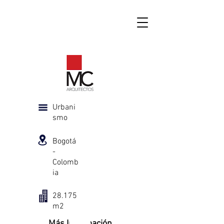
Urbani
smo
Bogotá
-
Colomb
ia
28.175
m2
Más Información