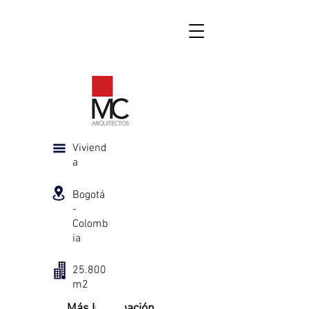
Viviend
a
Bogotá
-
Colomb
ia
25.800
m2
Más Información